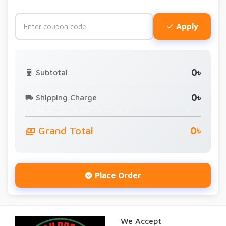
Apply
0৳
Subtotal
0৳
Shipping Charge
Grand Total
0৳
Place Order
We Accept