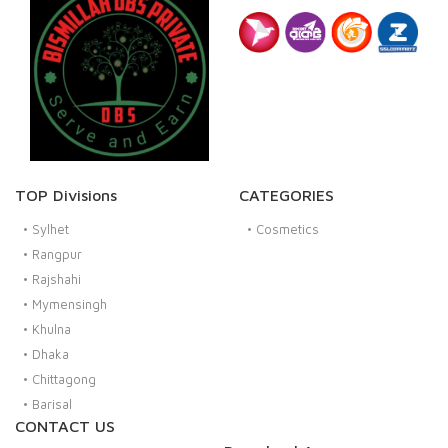
TOP Divisions
CATEGORIES
•
Sylhet
•
Cosmetics
•
Rangpur
•
Rajshahi
•
Mymensingh
•
Khulna
•
Dhaka
•
Chittagong
•
Barisal
CONTACT US