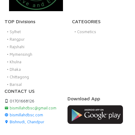
TOP Divisions
CATEGORIES
•
Sylhet
•
Cosmetics
•
Rangpur
•
Rajshahi
•
Mymensingh
•
Khulna
•
Dhaka
•
Chittagong
•
Barisal
CONTACT US
Download App
01701668126
bismillahdbsc@gmail.com
bismillahdbsc.com
Bishnudi, Chandpur